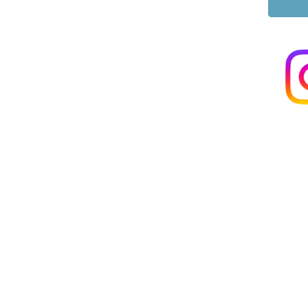
ごくっと丸ごと
室戸の海、まるごと体験。
室戸海洋深層水に関わる県
触れて 飲んで 知って 身
海洋深層水商品などが当た
オリジナルハーブ塩
海洋深層水まるごと
大旺新洋おまち
場所
2025年10月26
日時
主催 室戸市 / お問い合わ
深海の華100
高知と言えば、かつおのた