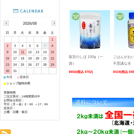
<佐川急便>お知
道の駅東洋町1
2026/08
日
月
火
水
木
金
土
たくさんたべて たくさん
1
昨年も大好評だった「マグ
2
3
4
5
6
7
8
道の駅東洋町の生産者を中
9
10
11
12
13
14
15
イベントもあるそうです
龍宮のしほ 100g（一
ごはんがお
16
17
18
19
20
21
22
年に一度の大型イベントと
袋）
不思議な水
23
24
25
26
27
28
29
くださいませ！
30
31
¥650
(税込 ¥702)
¥419
(税込 ¥45
■
■
今日
定休日
2025年12月 6
日時
■
ショップ臨時休業
白浜海水浴場時
会場
営業時間
主催：道の駅東洋町 TEL 
ご注文受付：24時間受付中
お問合せ対応：
協賛：南四国アイランド活
平日（月～金）8：00 ～17：00
定休日：
土曜・日曜・祭日
【年末の繁忙
日頃より室戸海洋深層水㈱