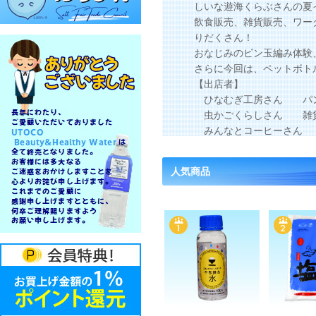
しいな遊海くらぶさんの夏
飲食販売、雑貨販売、ワー
りだくさん！
おなじみのビン玉編み体験
さらに今回は、ペットボト
【出店者】
ひなむぎ工房さん パン
虫かごくらしさん 雑
みんなとコーヒーさん 
さらに高知大学の学生さん
人気商品
コドモmoオトナmoあつまれ!!! S
五感を使って、夏を楽しも
2026年 8月 1
日時
椎名集落活動セ
会場
主催：しいな遊海くらぶ TE
一部価格改定