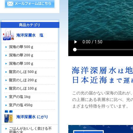
商品カテゴリ
海洋深層水 塩
深海の華 500ｇ
深海の華 200ｇ
深海の華 100ｇ
龍宮のしほ 500ｇ
龍宮のしほ 200ｇ
龍宮のしほ 100ｇ
この光の届かない深海の流れが
室戸の塩 1kg
の上層にある表層水に比べ、光
室戸の塩 450g
まざまな特徴を持っています。
海洋深層水 にがり
ごはんがおいしく炊ける不
思議な水