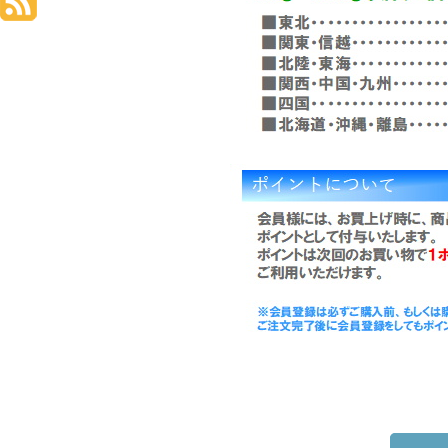
年末の繁忙期による、一部
お受け取りになられたご注
をご確認ください。
また配送会社の状況は、随
お客様にはご不便、ご迷惑
<佐川急便>お知
こうち生協40周
こうち生協40周年ありが
こうち生協取引業者82社
ステージイベントなど、楽
弊社も参加しますので、ぜ
2025年11月22
日時
高知ぢばさんセ
会場
入場 無料
主催 こうち生活協同組合 /