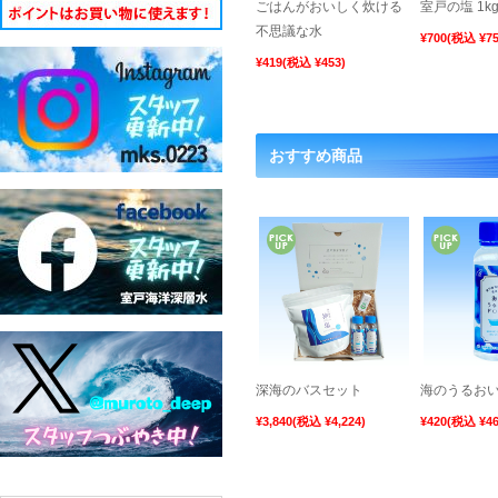
ごはんがおいしく炊ける
室戸の塩 1k
平素より弊社の製品をご愛
不思議な水
¥700
(税込 ¥75
エネルギーコストの上昇に
¥419
(税込 ¥453)
おります。品質と安定供給
今回の改定で大変ご迷惑を
ご愛顧を賜りますよう重ね
おすすめ商品
改定実施日 2026年06年
対象商品 深海の華100g
《寒波の影響
日頃より室戸海洋深層水㈱
1月25日(日)頃にかけて
雪となるおそれがあります
深海のバスセット
海のうるお
この影響により、交通規制
¥3,840
(税込 ¥4,224)
¥420
(税込 ¥46
そのため、全国的にお荷物
お客さまにはご迷惑をおか