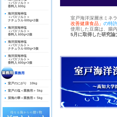
＜バスソルト＞
香料入 600g
海洋深海神塩
＜バスソルト＞
室戸海洋深層水ミネ
ナチュラル 600g×2個
改善
健康食品」
の特
海洋深海神塩
使用
した豆腐は、腸
＜バスソルト＞
5月に
取得した研究
論
香料入 600g×2個
海洋深海神塩
＜バスソルト＞
ナチュラル 600g×3個
海洋深海神塩
＜バスソルト＞
香料入 600g×3個
業務用
室戸のにがり 10kg
室戸の塩＜業務用＞ 5kg
深海の華＜業務用＞ 5kg