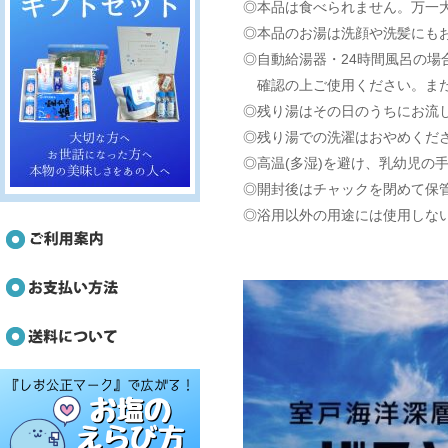
◎本品は食べられません。万一
◎本品のお湯は洗顔や洗髪にも
◎自動給湯器・24時間風呂の
確認の上ご使用ください。また
◎残り湯はその日のうちにお流
◎残り湯での洗濯はおやめくだ
◎高温(多湿)を避け、乳幼児の
◎開封後はチャックを閉めて保
◎浴用以外の用途には使用しな