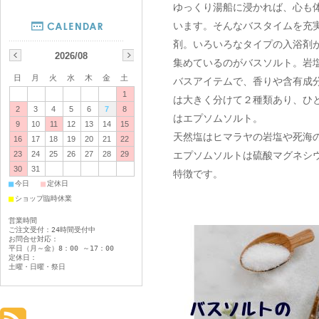
ゆっくり湯船に浸かれば、心も
います。そんなバスタイムを充
剤。いろいろなタイプの入浴剤
2026/08
集めているのがバスソルト。岩
日
月
火
水
木
金
土
バスアイテムで、香りや含有成
1
は大きく分けて２種類あり、ひ
2
3
4
5
6
7
8
はエプソムソルト。
9
10
11
12
13
14
15
天然塩はヒマラヤの岩塩や死海
16
17
18
19
20
21
22
エプソムソルトは硫酸マグネシ
23
24
25
26
27
28
29
30
31
特徴です。
■
■
今日
定休日
■
ショップ臨時休業
営業時間
ご注文受付：24時間受付中
お問合せ対応：
平日（月～金）8：00 ～17：00
定休日：
土曜・日曜・祭日