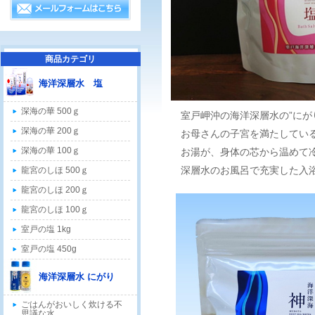
商品カテゴリ
海洋深層水 塩
深海の華 500ｇ
室戸岬沖の海洋深層水の”にが
深海の華 200ｇ
お母さんの子宮を満たしている
深海の華 100ｇ
お湯が、身体の芯から温めて冷
深層水のお風呂で充実した入浴
龍宮のしほ 500ｇ
龍宮のしほ 200ｇ
龍宮のしほ 100ｇ
室戸の塩 1kg
室戸の塩 450g
海洋深層水 にがり
ごはんがおいしく炊ける不
思議な水