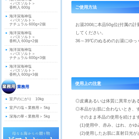
＜バスソルト＞
ご使用方法
香料入 600g
海洋深海神塩
＜バスソルト＞
お湯200ℓに本品50g位(付属
ナチュラル 600g×2個
してください。
海洋深海神塩
＜バスソルト＞
36～39℃のぬるめのお湯にゆ
香料入 600g×2個
海洋深海神塩
＜バスソルト＞
ナチュラル 600g×3個
海洋深海神塩
＜バスソルト＞
香料入 600g×3個
使用上の注意
業務用
室戸のにがり 10kg
◎皮膚あるいは体質に異常があ
室戸の塩＜業務用＞ 5kg
◎本品がお肌に合わないとき、
深海の華＜業務用＞ 5kg
そのまま本品の使用を続けます
(1)使用中、赤み、はれ、か
(2)使用したお肌に直射日光