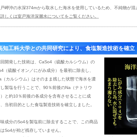
室戸岬沖の水深374mから取水した海水を使用しているため、不純物が混
⇒詳しくは室戸海洋深層水についてをご覧ください。
高知工科大学との共同研究により、食塩製造技術を確立
回開発した技術は、CaSo4（硫酸カルシウム）の
So4（硫酸イオン／にがみ成分）を最初に除去し、
Ca（カルシウム）はそのまま残した状態で海水を濃
縮し製塩を行うことで、90％前後のNa（ナトリウ
ム）と約10％前後の各成分を含有させることに成
功、当初目的とした食塩製造技術を確立しました。
苦味成分のSo4を製塩前に除去することで、この商品
はSo4が殆ど残存していません。