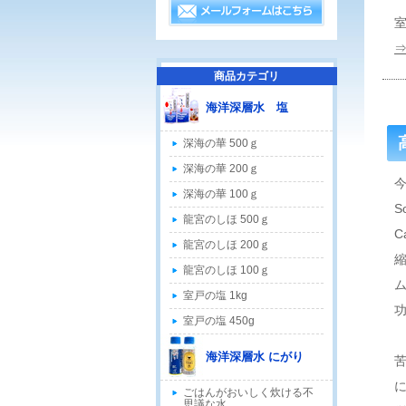
商品カテゴリ
海洋深層水 塩
深海の華 500ｇ
深海の華 200ｇ
今
深海の華 100ｇ
龍宮のしほ 500ｇ
龍宮のしほ 200ｇ
龍宮のしほ 100ｇ
室戸の塩 1kg
室戸の塩 450g
海洋深層水 にがり
に
ごはんがおいしく炊ける不
思議な水