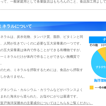
従って、一般家庭用として各量販店はもちろんのこと、食品加工用よし
ミネラルについて
ミネラルは、炭水化物、タンパク質、脂肪、ビタミンと同
じ、人間が生きていくのに必要な五大栄養素の一つです。
他の五大栄養素は体内で作ることができる有機物ですが、
唯一ミネラルだけが体内で作ることができない無機質で
す。
そのため、ミネラルを摂取するためには、食品から摂取す
るしかありません。
マグネシウム・カルシウム・カリウムなどがバランスよく
含まれた海水から造られた、お塩やにがりは最適です。
⇒室戸海洋深層水の主要成分についてはこちらをご覧ください。