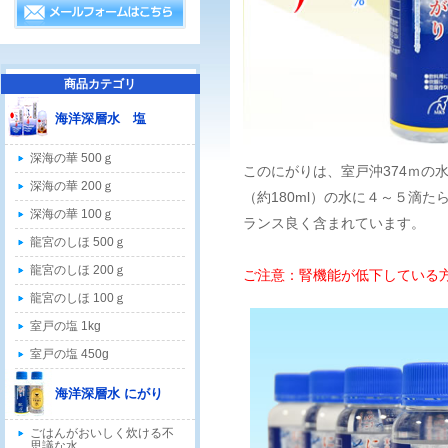
商品カテゴリ
海洋深層水 塩
深海の華 500ｇ
このにがりは、室戸沖374ｍの
深海の華 200ｇ
（約180ml）の水に４～５滴
深海の華 100ｇ
ランス良く含まれています。
龍宮のしほ 500ｇ
龍宮のしほ 200ｇ
ご注意：腎機能が低下している
龍宮のしほ 100ｇ
室戸の塩 1kg
室戸の塩 450g
海洋深層水 にがり
ごはんがおいしく炊ける不
思議な水